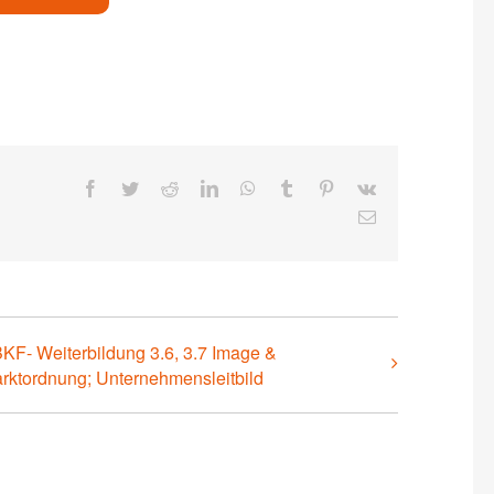
Facebook
Twitter
Reddit
LinkedIn
WhatsApp
Tumblr
Pinterest
Vk
E-
Mail
KF- Weiterbildung 3.6, 3.7 Image &
rktordnung; Unternehmensleitbild