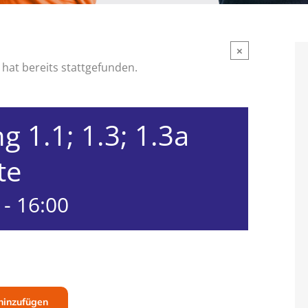
×
hat bereits stattgefunden.
g 1.1; 1.3; 1.3a
te
-
16:00
hinzufügen