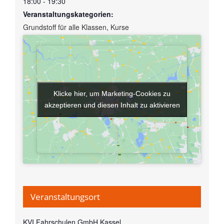
18:00 - 19:30
Veranstaltungskategorien:
Grundstoff für alle Klassen
,
Kurse
Klicke hier, um Marketing-Cookies zu
Klicke hier, um Marketing-Cookies zu
akzeptieren und diesen Inhalt zu aktivieren
akzeptieren und diesen Inhalt zu aktivieren
Veranstaltungsort
KVI Fahrschulen GmbH Kassel