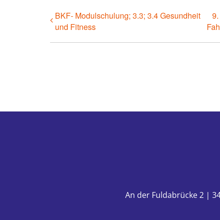
BKF- Modulschulung; 3.3; 3.4 Gesundheit
9.
und Fitness
Fah
An der Fuldabrücke 2 | 34