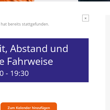
×
hat bereits stattgefunden.
it, Abstand und
 Fahrweise
00
-
19:30
Zum Kalender hinzufügen