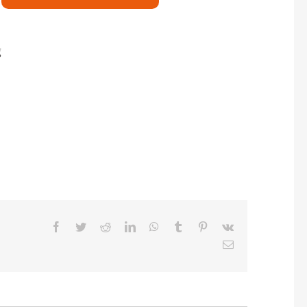
g
Facebook
Twitter
Reddit
LinkedIn
WhatsApp
Tumblr
Pinterest
Vk
E-
Mail