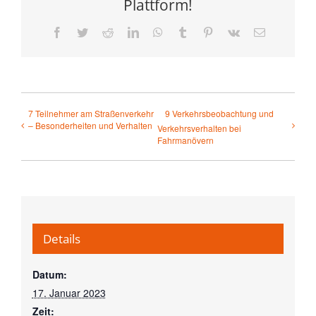
Plattform!
Facebook
Twitter
Reddit
LinkedIn
WhatsApp
Tumblr
Pinterest
Vk
E-
Mail
7 Teilnehmer am Straßenverkehr
9 Verkehrsbeobachtung und
– Besonderheiten und Verhalten
Verkehrsverhalten bei
Fahrmanövern
Details
Datum:
17. Januar 2023
Zeit: