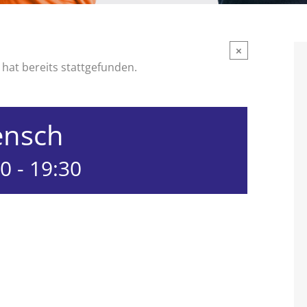
×
hat bereits stattgefunden.
ensch
00
-
19:30